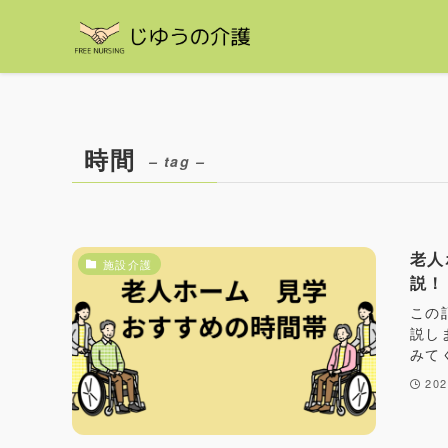
時間
– tag –
老人
施設介護
説！
この
説し
みて
20