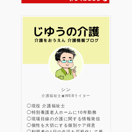
シン
介護福祉士✖️WEBライター
◯現役 介護福祉士
◯特別養護老人ホームに10年勤務
◯現場目線の介護に関する情報発信
◯個性を大切にする個別ケア得意
◯利用者の1日の生活を可視化して最