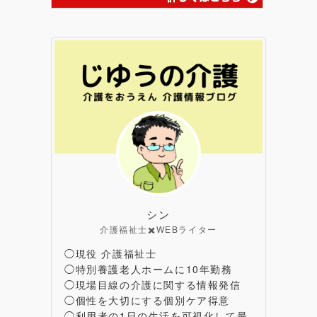
シン
介護福祉士✖️WEBライター
◯現役 介護福祉士
◯特別養護老人ホームに10年勤務
◯現場目線の介護に関する情報発信
◯個性を大切にする個別ケア得意
◯利用者の1日の生活を可視化して最