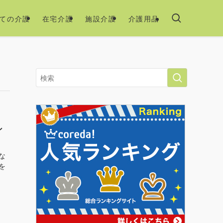
ての介護
在宅介護
施設介護
介護用品
ン
な
を