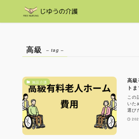
高級
– tag –
高級
施設介護
トま
この
いた
選び
20