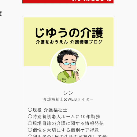
度
シン
介護福祉士✖️WEBライター
◯現役 介護福祉士
◯特別養護老人ホームに10年勤務
◯現場目線の介護に関する情報発信
◯個性を大切にする個別ケア得意
◯利用者の1日の生活を可視化して最