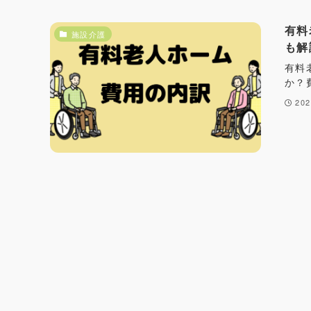
有料
施設介護
も解
有料
か？
20