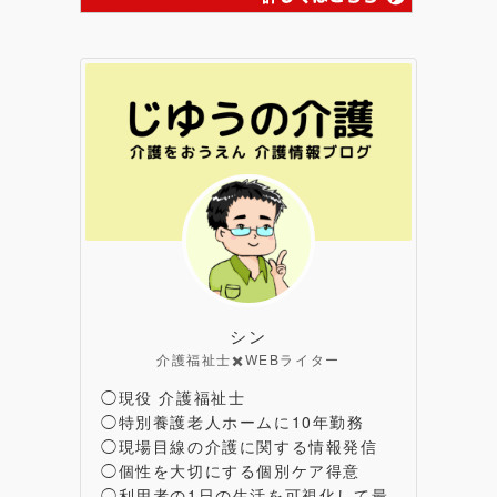
シン
介護福祉士✖️WEBライター
◯現役 介護福祉士
◯特別養護老人ホームに10年勤務
◯現場目線の介護に関する情報発信
◯個性を大切にする個別ケア得意
◯利用者の1日の生活を可視化して最