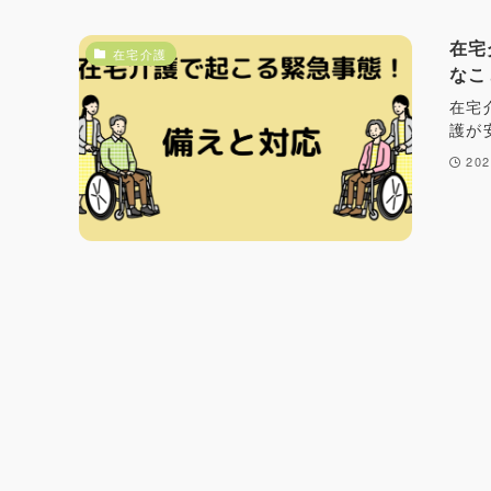
在宅
在宅介護
なこ
在宅
護が
20