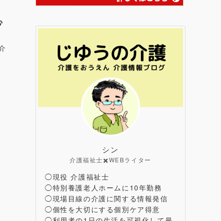
心
介
シン
介護福祉士✖️WEBライター
◯現役 介護福祉士
◯特別養護老人ホームに10年勤務
◯現場目線の介護に関する情報発信
◯個性を大切にする個別ケア得意
◯利用者の1日の生活を可視化して最